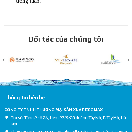
trong tuần.
Đối tác của chúng tôi
Thông tin liên hệ
CÔNG TY TNHH THƯƠNG MẠI SẢN XUẤT ECOMAX
Trụ sở: Tầng 2 số 2A, Hẻm 27/9/28 đường Tây Mỗ, P.Tây Mỗ, Hà
Nội.
Showroom: Căn D04-L07 An Phú Villa, KĐT Dương Nội, P. Dương