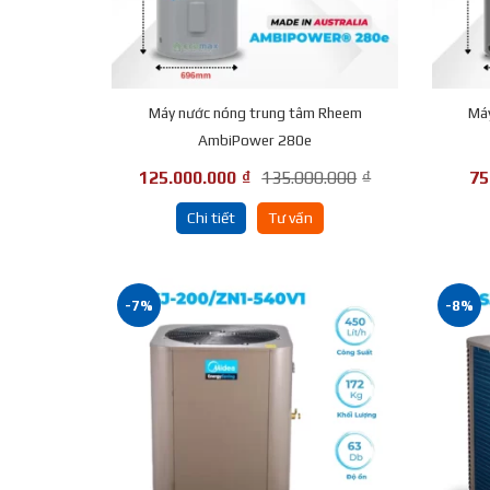
Máy nước nóng trung tâm Rheem
Má
AmbiPower 280e
125.000.000
₫
135.000.000
₫
75
Chi tiết
Tư vấn
-7%
-8%