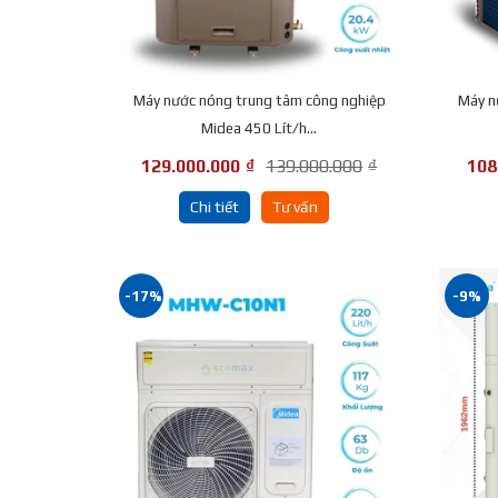
Máy nước nóng trung tâm công nghiệp
Máy n
Midea 450 Lít/h...
129.000.000
₫
139.000.000
₫
108
Chi tiết
Tư vấn
-17%
-9%