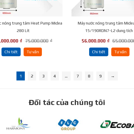
c nóng trung tâm Heat Pump Midea
Máy nước nóng trung tâm Mide
280 Lít
15/190RDN7-L2 dung tích .
.000.000
₫
75.000.000
₫
56.000.000
₫
65.000.00
Chi tiết
Tư vấn
Chi tiết
Tư vấn
1
2
3
4
…
7
8
9
→
Đối tác của chúng tôi