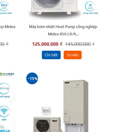
mp Midea
Máy bơm nhiệt Heat Pump công nghiệp
Midea 450 Lít/h...
00
₫
125.000.000
₫
145.000.000
₫
Chi tiết
Tư vấn
-15%