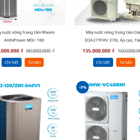
y nước nóng trung tâm Rheem
Máy nước nóng trung tâm Dai
AmbiPower MDc-180
EQA37YFHV 370L Áp cao, Tăn
.000.000
₫
80.000.000
₫
135.000.000
₫
160.000.0
Chi tiết
Tư vấn
Chi tiết
Tư vấn
-9%