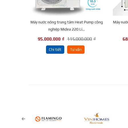
Máy nước nóng trung tâm Heat Pump công
Máy nướ
nghiệp Midea 220 Lí...
95.000.000
₫
115.000.000
₫
68
Chi tiết
Tư vấn