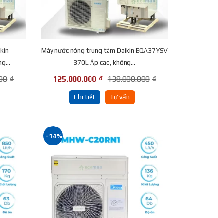
kin
Máy nước nóng trung tâm Daikin EQA37YSV
g...
370L Áp cao, không...
00
₫
125.000.000
₫
138.000.000
₫
Chi tiết
Tư vấn
-14%