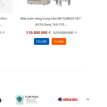
a RSJ-
Máy nước nóng trung tâm MITSUBISHI SRT-
..
N376 Dung Tích 370 ...
0
₫
110.000.000
₫
129.000.000
₫
Chi tiết
Tư vấn