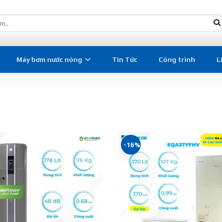
Máy bơm nước nóng
Tin Tức
Công trình
L
-16%