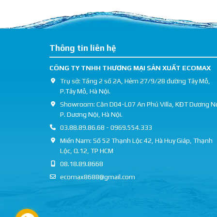
Thông tin liên hệ
CÔNG TY TNHH THƯƠNG MẠI SẢN XUẤT ECOMAX
Trụ sở: Tầng 2 số 2A, Hẻm 27/9/28 đường Tây Mỗ,
P.Tây Mỗ, Hà Nội.
Showroom: Căn D04-L07 An Phú Villa, KĐT Dương Nộ
P. Dương Nội, Hà Nội.
03.88.89.86.68 - 0969.554.333
Miền Nam: Số 52 Thạnh Lộc 42, Hà Huy Giáp, Thạnh
Lộc, Q.12, TP HCM
08.18.89.8668
ecomax8688@gmail.com