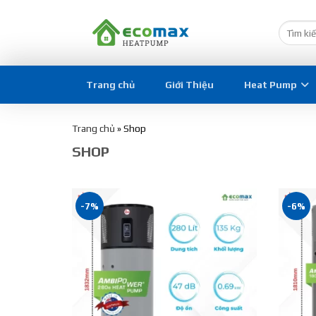
Trang chủ
Giới Thiệu
Heat Pump
Trang chủ
»
Shop
SHOP
-7%
-6%