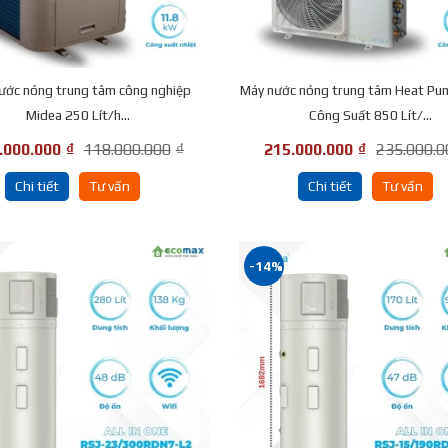
ước nóng trung tâm công nghiệp
Máy nước nóng trung tâm Heat Pu
Midea 250 Lít/h...
Công Suất 850 Lít/...
.000.000
₫
118.000.000
₫
215.000.000
₫
235.000.0
Chi tiết
Tư vấn
Chi tiết
Tư vấn
-14%