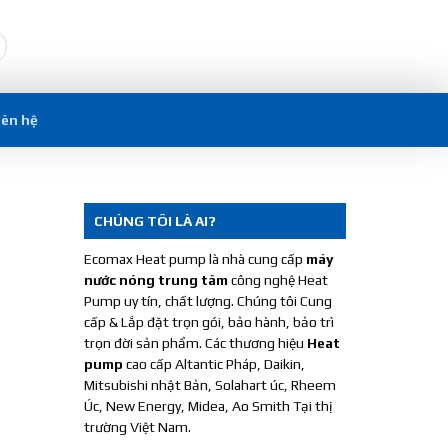
iên hệ
CHÚNG TÔI LÀ AI?
Ecomax Heat pump là nhà cung cấp
máy
nước nóng trung tâm
công nghệ Heat
Pump uy tín, chất lượng. Chúng tôi Cung
cấp & Lắp đặt trọn gói, bảo hành, bảo trì
trọn đời sản phẩm. Các thương hiệu
Heat
pump
cao cấp Altantic Pháp, Daikin,
Mitsubishi nhật Bản, Solahart úc, Rheem
Úc, New Energy, Midea, Ao Smith Tại thị
trường Việt Nam.