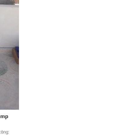
Pump
công: