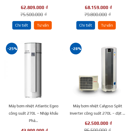
62.809.000
₫
68.159.000
₫
75.500.000
₫
79.800.000
₫
Chi tiết
Tư vấn
Chi tiết
Tư vấn
-25%
-28%
Máy bơm nhiệt Atlantic Egeo
Máy bơm nhiệt Calypso Split
công suất 270L – Nhập khẩu
Inverter công suất 270L – đặt ...
Phá...
62.500.000
₫
86.500.000
₫
42.900.000
₫