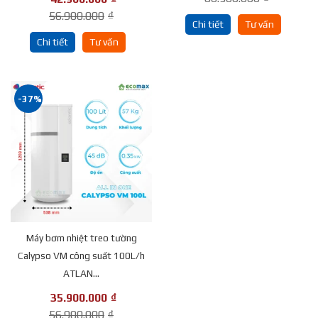
56.900.000
₫
Chi tiết
Tư vấn
Chi tiết
Tư vấn
-37%
Máy bơm nhiệt treo tường
Calypso VM công suất 100L/h
ATLAN...
35.900.000
₫
56.900.000
₫