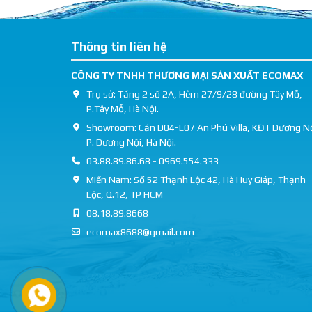
Thông tin liên hệ
CÔNG TY TNHH THƯƠNG MẠI SẢN XUẤT ECOMAX
Trụ sở: Tầng 2 số 2A, Hẻm 27/9/28 đường Tây Mỗ,
P.Tây Mỗ, Hà Nội.
Showroom: Căn D04-L07 An Phú Villa, KĐT Dương Nộ
P. Dương Nội, Hà Nội.
03.88.89.86.68 - 0969.554.333
Miền Nam: Số 52 Thạnh Lộc 42, Hà Huy Giáp, Thạnh
Lộc, Q.12, TP HCM
08.18.89.8668
ecomax8688@gmail.com