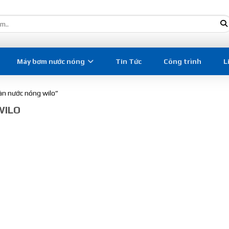
Máy bơm nước nóng
Tin Tức
Công trình
L
n nước nóng wilo”
WILO