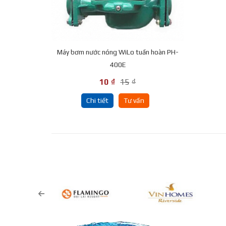
Máy bơm nước nóng WiLo tuần hoàn PH-
400E
10
₫
15
₫
Chi tiết
Tư vấn