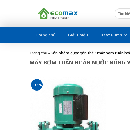
Trang chủ
Giới Thiệu
Heat Pump
Trang chủ
»
Sản phẩm được gắn thẻ “ máy bơm tuần hoà
MÁY BƠM TUẦN HOÀN NƯỚC NÓNG 
-33%