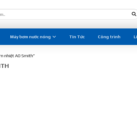
Máy bơm nước nóng
Tin Tức
Công trình
L
m nhiệt AO Smith”
ITH