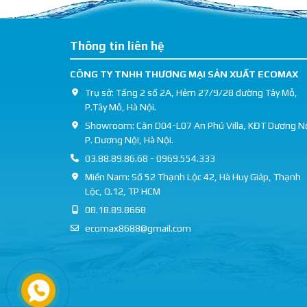
Thông tin liên hệ
CÔNG TY TNHH THƯƠNG MẠI SẢN XUẤT ECOMAX
Trụ sở: Tầng 2 số 2A, Hẻm 27/9/28 đường Tây Mỗ,
P.Tây Mỗ, Hà Nội.
Showroom: Căn D04-L07 An Phú Villa, KĐT Dương Nộ
P. Dương Nội, Hà Nội.
03.88.89.86.68 - 0969.554.333
Miền Nam: Số 52 Thạnh Lộc 42, Hà Huy Giáp, Thạnh
Lộc, Q.12, TP HCM
08.18.89.8668
ecomax8688@gmail.com