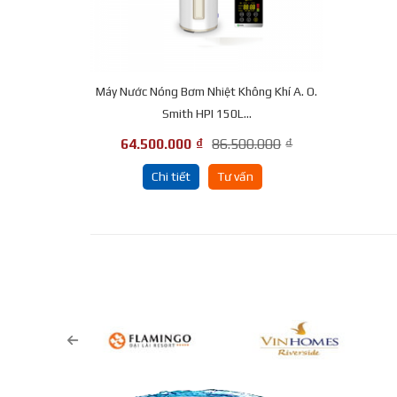
Máy Nước Nóng Bơm Nhiệt Không Khí A. O.
Smith HPI 150L...
64.500.000
₫
86.500.000
₫
Chi tiết
Tư vấn