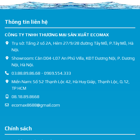
Thông tin liên hệ
CÔNG TY TNHH THƯƠNG MẠI SẢN XUẤT ECOMAX
Trụ sở: Tầng 2 số 2A, Hẻm 27/9/28 đường Tây Mỗ, P.Tây Mỗ, Hà
Nội.
Showroom: Căn D04-L07 An Phú Villa, KĐT Dương Nội, P. Dương
Nội, Hà Nội.
03.88.89.86.68 - 0969.554.333
Miền Nam: Số 52 Thạnh Lộc 42, Hà Huy Giáp, Thạnh Lộc, Q.12,
TP HCM
08.18.89.8668
ecomax8688@gmail.com
Chính sách