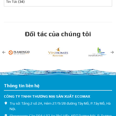
Tin Tức
(34)
Đối tác của chúng tôi
Thông tin liên hệ
CÔNG TY TNHH THƯƠNG MẠI SẢN XUẤT ECOMAX
Trụ sở: Tầng 2 số 2A, Hẻm 27/9/28 đường Tây Mỗ, P.Tây Mỗ, Hà
Nội.
Showroom: Căn D04-L07 An Phú Villa, KĐT Dương Nội, P. Dương