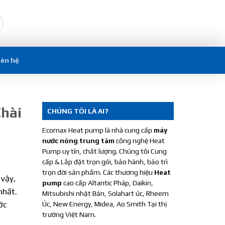
iên hệ
Chài
CHÚNG TÔI LÀ AI?
Ecomax Heat pump là nhà cung cấp
máy
nước nóng trung tâm
công nghệ Heat
Pump uy tín, chất lượng. Chúng tôi Cung
cấp & Lắp đặt trọn gói, bảo hành, bảo trì
trọn đời sản phẩm. Các thương hiệu
Heat
 vậy,
pump
cao cấp Altantic Pháp, Daikin,
nhất.
Mitsubishi nhật Bản, Solahart úc, Rheem
ớc
Úc, New Energy, Midea, Ao Smith Tại thị
trường Việt Nam.