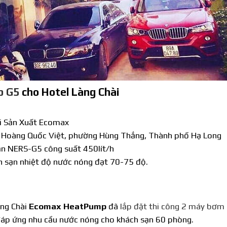
p G5
cho Hotel Làng Chài
i Sản Xuất Ecomax
na Hoàng Quốc Việt, phường Hùng Thắng, Thành phố Hạ Long
n NERS-G5 công suất 450lít/h
h sạn nhiệt độ nước nóng đạt 70-75 độ.
àng Chài
Ecomax HeatPump
đã
lắp đặt thi công 2 máy bơm 
đáp ứng nhu cầu nước nóng cho khách sạn 60 phòng.