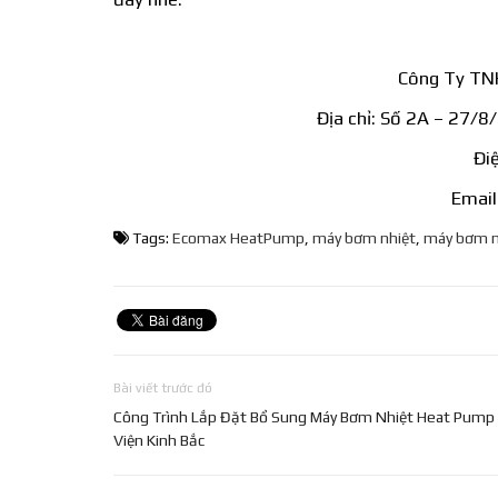
Công Ty TN
Địa chỉ: Số 2A – 27/
Đi
Emai
Tags:
Ecomax HeatPump
,
máy bơm nhiệt
,
máy bơm n
Bài viết trước đó
Công Trình Lắp Đặt Bổ Sung Máy Bơm Nhiệt Heat Pump 
Viện Kinh Bắc