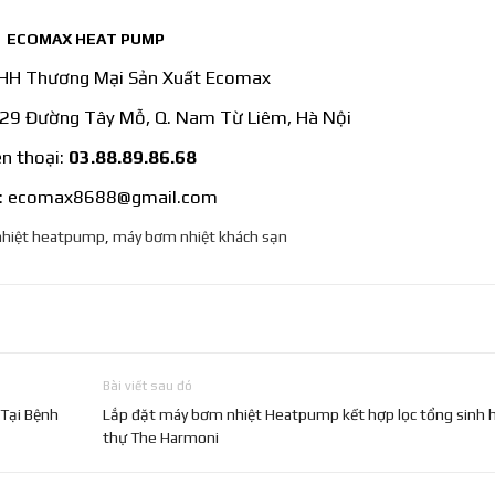
ECOMAX HEAT PUMP
HH Thương Mại Sản Xuất Ecomax
8/29 Đường Tây Mỗ, Q. Nam Từ Liêm, Hà Nội
ện thoại:
03.88.89.86.68
l: ecomax8688@gmail.com
hiệt heatpump
,
máy bơm nhiệt khách sạn
Bài viết sau đó
Tại Bệnh
Lắp đặt máy bơm nhiệt Heatpump kết hợp lọc tổng sinh h
thự The Harmoni