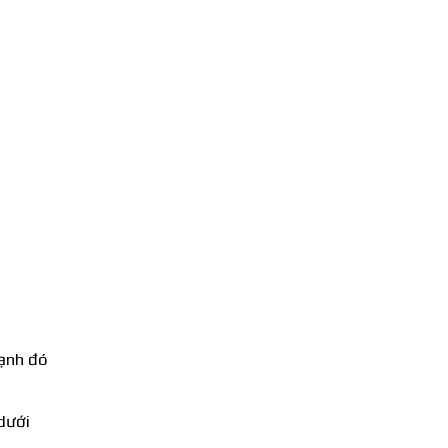
cạnh đó
dưới