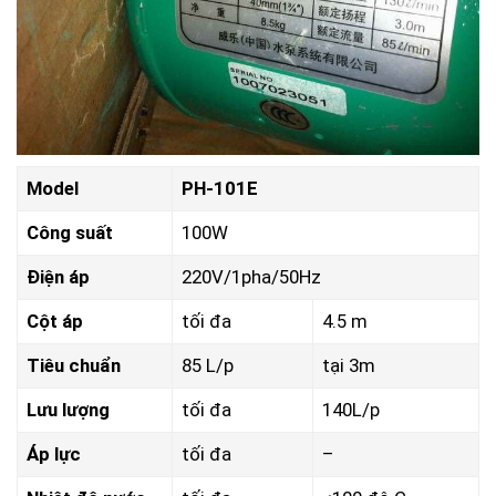
Model
PH-101E
Công suất
100W
Điện áp
220V/1pha/50Hz
Cột áp
tối đa
4.5 m
Tiêu chuẩn
85 L/p
tại 3m
Lưu lượng
tối đa
140L/p
Áp lực
tối đa
–