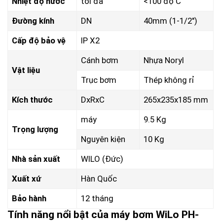
Nhiệt độ nước
tối đa
<100 độ C
Đường kính
DN
40mm (1-1/2″)
Cấp độ bảo vệ
IP X2
Cánh bơm
Nhựa Noryl
Vật liệu
Trục bơm
Thép không rỉ
Kích thước
DxRxC
265x235x185 mm
máy
9.5 Kg
Trọng lượng
Nguyên kiện
10 Kg
Nhà sản xuất
WILO (Đức)
Xuất xứ
Hàn Quốc
Bảo hành
12 tháng
Tính năng nổi bật của máy bơm WiLo PH-