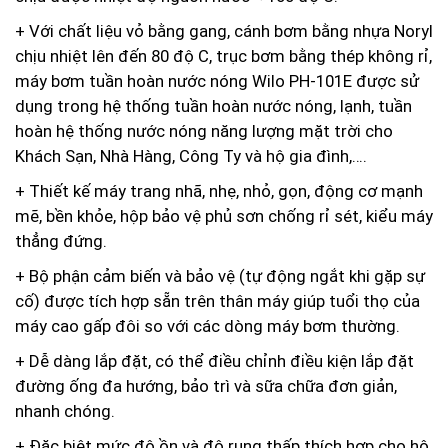
+ Với chất liệu vỏ bằng gang, cánh bơm bằng nhựa Noryl
chịu nhiệt lên đến 80 độ C, trục bơm bằng thép không rỉ,
máy bơm tuần hoàn nước nóng Wilo PH-101E được sử
dụng trong hệ thống tuần hoàn nước nóng, lạnh, tuần
hoàn hệ thống nước nóng năng lượng mặt trời cho
Khách Sạn, Nhà Hàng, Công Ty và hộ gia đình,….
+ Thiết kế máy trang nhã, nhẹ, nhỏ, gọn, động cơ mạnh
mẽ, bền khỏe, hộp bảo vệ phủ sơn chống rỉ sét, kiểu máy
thẳng đứng.
+ Bộ phận cảm biến và bảo vệ (tự động ngắt khi gặp sự
cố) được tích hợp sẵn trên thân máy giúp tuổi thọ của
máy cao gấp đôi so với các dòng máy bơm thường.
+ Dễ dàng lắp đặt, có thể điều chỉnh điều kiện lắp đặt
đường ống đa hướng, bảo trì và sữa chữa đơn giản,
nhanh chóng.
+ Đặc biệt mức độ ồn và độ rung thấp thích hợp cho hộ