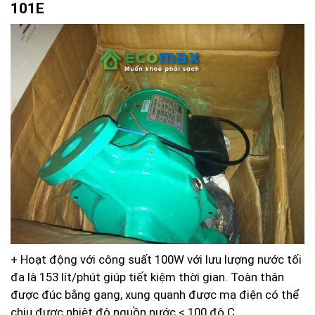
101E
+ Hoạt động với công suất 100W với lưu lượng nước tối
đa là 153 lít/phút giúp tiết kiệm thời gian. Toàn thân
được đúc bằng gang, xung quanh được mạ điện có thể
chịu được nhiệt độ nguồn nước < 100 độ C.