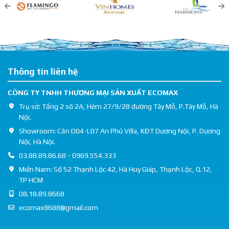
Thông tin liên hệ
CÔNG TY TNHH THƯƠNG MẠI SẢN XUẤT ECOMAX
Trụ sở: Tầng 2 số 2A, Hẻm 27/9/28 đường Tây Mỗ, P.Tây Mỗ, Hà
Nội.
Showroom: Căn D04-L07 An Phú Villa, KĐT Dương Nội, P. Dương
Nội, Hà Nội.
03.88.89.86.68 - 0969.554.333
Miền Nam: Số 52 Thạnh Lộc 42, Hà Huy Giáp, Thạnh Lộc, Q.12,
TP HCM
08.18.89.8668
ecomax8688@gmail.com