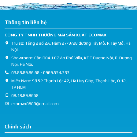
Thông tin liên hệ
CÔNG TY TNHH THƯƠNG MẠI SẢN XUẤT ECOMAX
Trụ sở: Tầng 2 số 2A, Hẻm 27/9/28 đường Tây Mỗ, P.Tây Mỗ, Hà
Nội.
Showroom: Căn D04-L07 An Phú Villa, KĐT Dương Nội, P. Dương
Nội, Hà Nội.
03.88.89.86.68 - 0969.554.333
Miền Nam: Số 52 Thạnh Lộc 42, Hà Huy Giáp, Thạnh Lộc, Q.12,
TP HCM
08.18.89.8668
ecomax8688@gmail.com
Chính sách