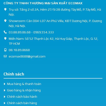
CÔNG TY TNHH THƯƠNG MẠI SẢN XUẤT ECOMAX
Trụ sở: Tầng 2 số 2A, Hẻm 27/9/28 đường Tây Mỗ, P.Tây Mỗ, Hà
Nội.
Showroom: Căn D04-L07 An Phú Villa, KĐT Dương Nội, P. Dương
Nội, Hà Nội.
03.88.89.86.68 - 0969.554.333
Miền Nam: Số 52 Thạnh Lộc 42, Hà Huy Giáp, Thạnh Lộc, Q.12,
TP HCM
08.18.89.8668
ecomax8688@gmail.com
Chính sách
Mua hàng & thanh toán
Giao hàng & nhận hàng
Chính sách bảo hành
Chính sách bán hàng