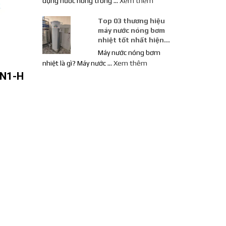
dụng nước nóng trong …
Xem thêm
Top 03 thương hiệu
máy nước nóng bơm
nhiệt tốt nhất hiện
nay
Máy nước nóng bơm
nhiệt là gì? Máy nước …
Xem thêm
ZN1-H