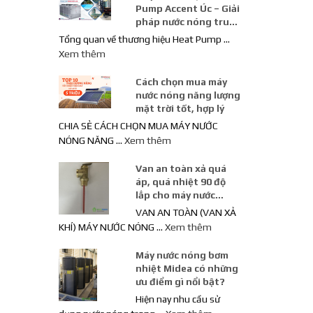
Pump Accent Úc – Giải
pháp nước nóng trung
tâm công suất lớn
Tổng quan về thương hiệu Heat Pump …
Xem thêm
Cách chọn mua máy
nước nóng năng lượng
mặt trời tốt, hợp lý
CHIA SẺ CÁCH CHỌN MUA MÁY NƯỚC
NÓNG NĂNG …
Xem thêm
Van an toàn xả quá
áp, quá nhiệt 90 độ
lắp cho máy nước
nóng năng lượng mặt
VAN AN TOÀN (VAN XẢ
trời
KHÍ) MÁY NƯỚC NÓNG …
Xem thêm
Máy nước nóng bơm
nhiệt Midea có những
ưu điểm gì nổi bật?
Hiện nay nhu cầu sử