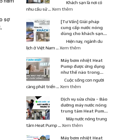
 5 năm
Khách Sạn
Khách sạn là nơi có
nhu cầu sử …
Xem thêm
o sợ
[Tư Vấn] Giải pháp
,
cung cấp nước nóng
dùng cho khách sạn
loại nào tốt nhất?
Hiện nay, ngành du
lịch ở Việt Nam …
Xem thêm
Máy bơm nhiệt Heat
Pump được ứng dụng
như thế nào trong
cuộc sống con người
Cuộc sống con người
càng phát triển …
Xem thêm
Dịch vụ sửa chữa – Bảo
dưỡng máy nước nóng
trung tâm Heat Pump
chuyên nghiệp
Máy nước nóng trung
tâm Heat Pump …
Xem thêm
Máy bơm nhiệt Heat