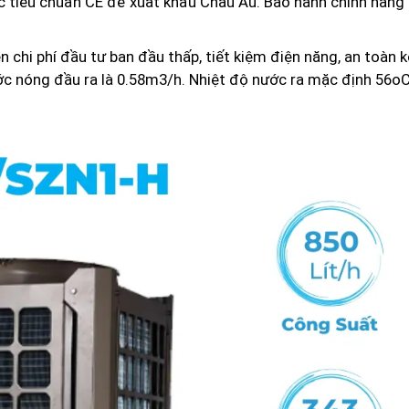
c tiêu chuẩn CE để xuất khẩu Châu Âu. Bảo hành chính hãng
i phí đầu tư ban đầu thấp, tiết kiệm điện năng, an toàn k
c nóng đầu ra là 0.58m3/h. Nhiệt độ nước ra mặc định 56oC