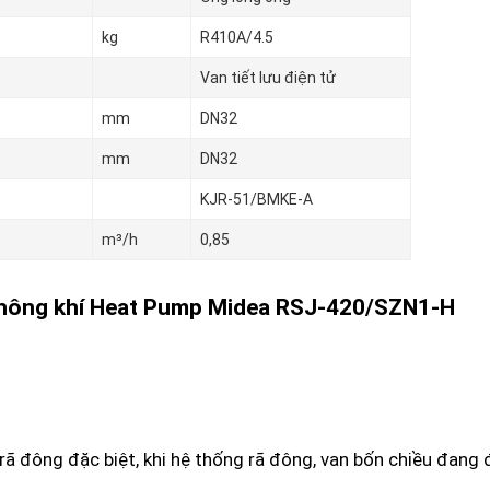
kg
R410A/4.5
Van tiết lưu điện tử
mm
DN32
mm
DN32
KJR-51/BMKE-A
mᶟ/h
0,85
không khí Heat Pump Midea RSJ-420/SZN1-H
ã đông đặc biệt, khi hệ thống rã đông, van bốn chiều đang