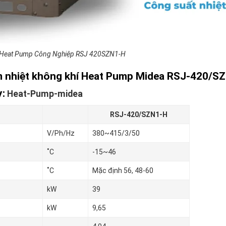
 Heat Pump Công Nghiệp RSJ 420SZN1-H
 nhiệt không khí Heat Pump Midea
RSJ-420/S
:
Heat-Pump-midea
RSJ-420/SZN1-H
V/Ph/Hz
380~415/3/50
˚C
-15~46
˚C
Mặc định 56, 48-60
kW
39
kW
9,65