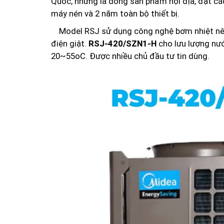
Quốc, nhưng là dòng sản phẩm nội địa, đạt cá
máy nén và 2 năm toàn bộ thiết bị.
Model RSJ sử dụng công nghệ bơm nhiệt nên ch
điện giật.
RSJ-420/SZN1-H
cho lưu lượng nướ
20~55oC. Được nhiều chủ đầu tư tin dùng.