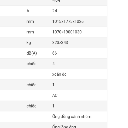
4,04
A
24
mm
1015x1775x1026
mm
1070×19001030
kg
323×343
dB(A)
66
chiếc
4
xoắn ốc
chiếc
1
AC
chiếc
1
Ống đồng cánh nhôm
Ống lồng ống