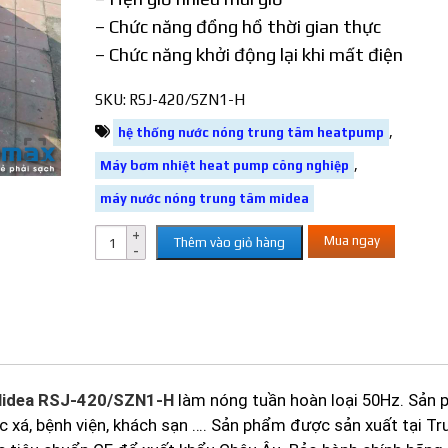
– Chức năng đồng hồ thời gian thực
– Chức năng khởi động lại khi mất điện
SKU:
RSJ-420/SZN1-H
,
hệ thống nước nóng trung tâm heatpump
,
Máy bơm nhiệt heat pump công nghiệp
máy nước nóng trung tâm midea
Mua ngay
Thêm vào giỏ hàng
Midea
RSJ-420/SZN1-H
làm nóng tuần hoàn loại 50Hz. Sản
c xá, bệnh viện, khách sạn …. Sản phẩm được sản xuất tại Tr