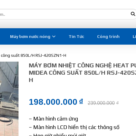
Máy bơm nước nóng
Tin Tức
Công trình
L
a công suất 850L/H RSJ-420SZN1-H
MÁY BƠM NHIỆT CÔNG NGHỆ HEAT 
MIDEA CÔNG SUẤT 850L/H RSJ-420S
H
198.000.000
₫
239.000.000
₫
– Màn hình cảm ứng
– Màn hình LCD hiển thị các thông số
– Hẹn giờ nhiều múi giờ