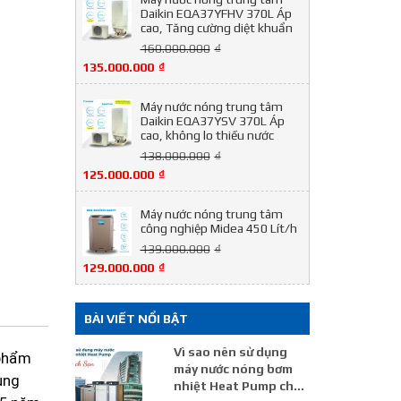
Daikin EQA37YFHV 370L Áp
cao, Tăng cường diệt khuẩn
160.000.000
₫
135.000.000
₫
Máy nước nóng trung tâm
Daikin EQA37YSV 370L Áp
cao, không lo thiếu nước
138.000.000
₫
125.000.000
₫
Máy nước nóng trung tâm
công nghiệp Midea 450 Lít/h
139.000.000
₫
129.000.000
₫
BÀI VIẾT NỔI BẬT
Vì sao nên sử dụng
 phẩm
máy nước nóng bơm
ung
nhiệt Heat Pump cho