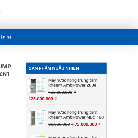
iên hệ
PUMP
SẢN PHẨM NGẪU NHIÊN
ZN1-
Máy nước nóng trung tâm
Rheem AmbiPower 280e
135.000.000
₫
125.000.000
₫
Máy nước nóng trung tâm
Rheem AmbiPower MDc-180
80.000.000
₫
75.000.000
₫
Máy nước nóng trung tâm