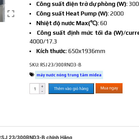
Công suất điện trở dự phòng (W)
: 30
Công suất Heat Pump (W)
: 2000
Nhiệt độ nước Max(℃)
: 60
Công suất định mức tối đa (W)/curr
4000/17.3
Kích thước
: 650x1936mm
SKU:
RSJ 23/300RND3-B
máy nước nóng trung tâm midea
Mua ngay
Thêm vào giỏ hàng
RSJ 23/300RND3-B chính Hãng