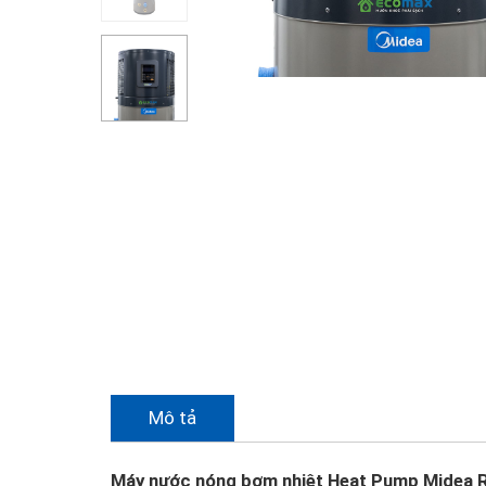
Mô tả
Máy nước nóng bơm nhiệt Heat Pump Midea 