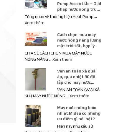
Pump Accent Úc – Giải
pháp nước nóng trung
tâm công suất lớn
Tổng quan về thương hiệu Heat Pump …
Xem thêm
Cách chọn mua máy
nước nóng năng lượng
mặt trời tốt, hợp lý
CHIA SẺ CÁCH CHỌN MUA MÁY NƯỚC
NÓNG NĂNG …
Xem thêm
Van an toàn xả quá
áp, quá nhiệt 90 độ
lắp cho máy nước
nóng năng lượng mặt
VAN AN TOÀN (VAN XẢ
trời
KHÍ) MÁY NƯỚC NÓNG …
Xem thêm
Máy nước nóng bơm
nhiệt Midea có những
ưu điểm gì nổi bật?
Hiện nay nhu cầu sử