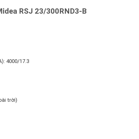
 Midea RSJ 23/300RND3-B
): 4000/17.3
ài trời)