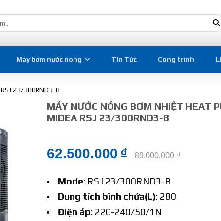
Máy bơm nước nóng
Tin Tức
Công trình
L
a RSJ 23/300RND3-B
MÁY NƯỚC NÓNG BƠM NHIỆT HEAT 
MIDEA RSJ 23/300RND3-B
62.500.000
₫
89.000.000
₫
Mode
: RSJ 23/300RND3-B
Dung tích bình chứa(L)
: 280
Điện áp
: 220-240/50/1N