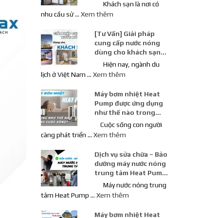
Khách Sạn
Khách sạn là nơi có
nhu cầu sử …
Xem thêm
[Tư Vấn] Giải pháp
cung cấp nước nóng
dùng cho khách sạn
loại nào tốt nhất?
Hiện nay, ngành du
lịch ở Việt Nam …
Xem thêm
Máy bơm nhiệt Heat
Pump được ứng dụng
như thế nào trong
cuộc sống con người
Cuộc sống con người
càng phát triển …
Xem thêm
Dịch vụ sửa chữa – Bảo
dưỡng máy nước nóng
trung tâm Heat Pump
chuyên nghiệp
Máy nước nóng trung
tâm Heat Pump …
Xem thêm
Máy bơm nhiệt Heat