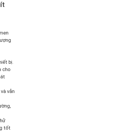
ít
 men
tượng
iết bị.
m cho
oát
 và vẫn
ường,
khử
g tốt