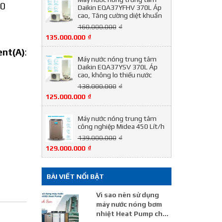
00
Daikin EQA37YFHV 370L Áp
cao, Tăng cường diệt khuẩn
160.000.000
₫
135.000.000
₫
ent(A)
:
Máy nước nóng trung tâm
Daikin EQA37YSV 370L Áp
cao, không lo thiếu nước
138.000.000
₫
125.000.000
₫
Máy nước nóng trung tâm
công nghiệp Midea 450 Lít/h
139.000.000
₫
129.000.000
₫
BÀI VIẾT NỔI BẬT
Vì sao nên sử dụng
máy nước nóng bơm
nhiệt Heat Pump cho