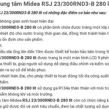
rung tâm Midea RSJ 23/300RND3-B 280 l
 23/300RND3-B 280 lít có những đặc điểm cơ bản như sau:
 không gian sinh hoạt hiện đại.
/300RND3-B 280 lít
có phần bình chứa được tráng một lớp
hiệt độ cho nước trong thời gian dài, đồng thời tránh hiện 
họ ổn định cho sản phẩm.
t.
iều dài ống lên đến 10m được thiết kế hoàn hảo bên trong th
/300RND3-B 280 lít
được trang bị một màn hình LCD 9 phí
 thiết bị, giúp người sử dụng dễ dàng điều chỉnh và kiểm s
ện ra sự cố để khắc phục.
ệt hiện đại, cho phép thiết bị hoạt động tối đa công suất
phẩm.
/300RND3-B 280 lít
sử dụng ga R134a thân thiện với môi tr
hiễm không khí và môi trường.
ng tâm Midea
RSJ 23/300RND3-B 280 lít
còn có chức năng 
bị giữ được độ vệ sinh tiêu chuẩn, đem lại chất lượng sử dụn