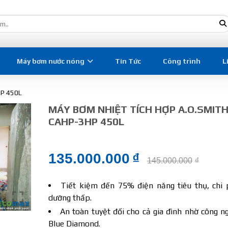
Máy bơm nước nóng
Tin Tức
Công trình
L
HP 450L
MÁY BƠM NHIỆT TÍCH HỢP A.O.SMIT
CAHP-3HP 450L
135.000.000
₫
145.000.000
₫
Tiết kiệm đến 75% điện năng tiêu thụ, chi 
dưỡng thấp.
An toàn tuyệt đối cho cả gia đình nhờ công 
Blue Diamond.