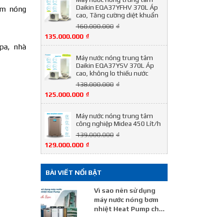
Daikin EQA37YFHV 370L Áp
àm nóng
cao, Tăng cường diệt khuẩn
160.000.000
₫
135.000.000
₫
pa, nhà
Máy nước nóng trung tâm
Daikin EQA37YSV 370L Áp
cao, không lo thiếu nước
138.000.000
₫
125.000.000
₫
Máy nước nóng trung tâm
công nghiệp Midea 450 Lít/h
139.000.000
₫
129.000.000
₫
BÀI VIẾT NỔI BẬT
Vì sao nên sử dụng
máy nước nóng bơm
nhiệt Heat Pump cho