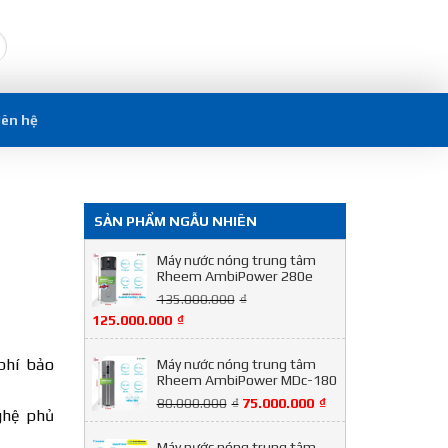
iên hệ
H
SẢN PHẨM NGẪU NHIÊN
Máy nước nóng trung tâm
Rheem AmbiPower 280e
135.000.000
₫
125.000.000
₫
phí bảo
Máy nước nóng trung tâm
Rheem AmbiPower MDc-180
80.000.000
₫
75.000.000
₫
nghệ phủ
Máy nước nóng trung tâm