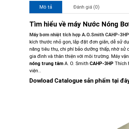
Mô tả
Đánh giá (0)
Tìm hiểu về m
áy Nước Nóng Bơ
M
áy bơm nhiệt tích hợp A.O.Smith CAHP-3HP
kích thước nhỏ gọn, lắp đặt đơn giãn, dễ sử 
năng tiêu thụ, chi phí bảo dưỡng thấp, nhờ sử
gia đình và thân thiện với môi trường. Máy vậ
nóng trung tâm
A. O. Smith
CAHP-3HP
Thích h
viện…
Dowload Catalogue sản phẩm tại đây