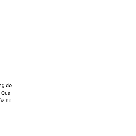
ng do
. Qua
của hộ