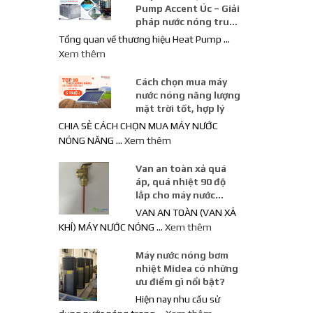
Pump Accent Úc – Giải
pháp nước nóng trung
tâm công suất lớn
Tổng quan về thương hiệu Heat Pump …
Xem thêm
Cách chọn mua máy
nước nóng năng lượng
mặt trời tốt, hợp lý
CHIA SẺ CÁCH CHỌN MUA MÁY NƯỚC
NÓNG NĂNG …
Xem thêm
Van an toàn xả quá
áp, quá nhiệt 90 độ
lắp cho máy nước
nóng năng lượng mặt
VAN AN TOÀN (VAN XẢ
trời
KHÍ) MÁY NƯỚC NÓNG …
Xem thêm
Máy nước nóng bơm
nhiệt Midea có những
ưu điểm gì nổi bật?
Hiện nay nhu cầu sử