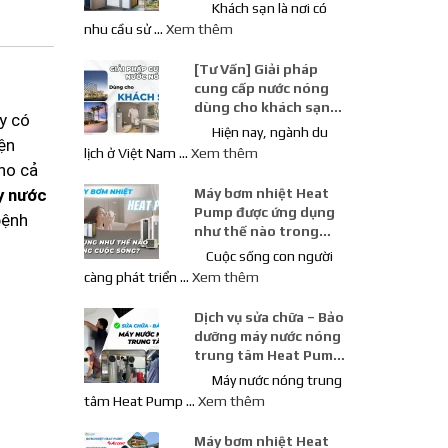
Khách Sạn
Khách sạn là nơi có
nhu cầu sử …
Xem thêm
[Tư Vấn] Giải pháp
cung cấp nước nóng
dùng cho khách sạn
y có
loại nào tốt nhất?
Hiện nay, ngành du
ện
lịch ở Việt Nam …
Xem thêm
ho cả
y nước
Máy bơm nhiệt Heat
Pump được ứng dụng
bệnh
như thế nào trong
cuộc sống con người
Cuộc sống con người
càng phát triển …
Xem thêm
Dịch vụ sửa chữa – Bảo
dưỡng máy nước nóng
trung tâm Heat Pump
chuyên nghiệp
Máy nước nóng trung
tâm Heat Pump …
Xem thêm
Máy bơm nhiệt Heat