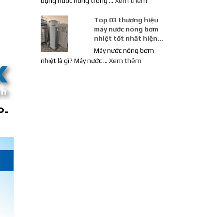
dụng nước nóng trong …
Xem thêm
Top 03 thương hiệu
máy nước nóng bơm
nhiệt tốt nhất hiện
nay
Máy nước nóng bơm
nhiệt là gì? Máy nước …
Xem thêm
P-