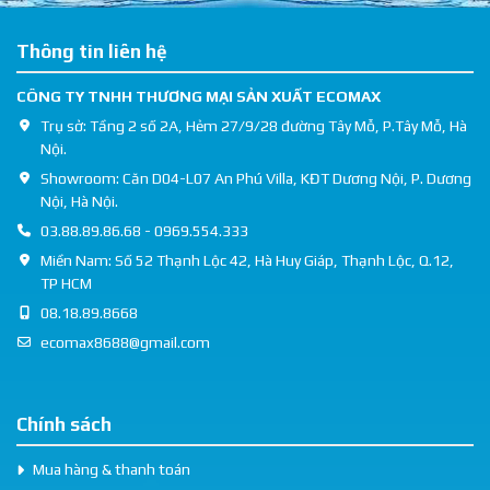
Thông tin liên hệ
CÔNG TY TNHH THƯƠNG MẠI SẢN XUẤT ECOMAX
Trụ sở: Tầng 2 số 2A, Hẻm 27/9/28 đường Tây Mỗ, P.Tây Mỗ, Hà
Nội.
Showroom: Căn D04-L07 An Phú Villa, KĐT Dương Nội, P. Dương
Nội, Hà Nội.
03.88.89.86.68 - 0969.554.333
Miền Nam: Số 52 Thạnh Lộc 42, Hà Huy Giáp, Thạnh Lộc, Q.12,
TP HCM
08.18.89.8668
ecomax8688@gmail.com
Chính sách
Mua hàng & thanh toán