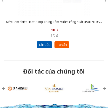
Máy Bơm nhiệt HeatPump Trung Tâm Midea công suất 450L/H RS...
10
₫
15
₫
Chi tiết
Tư vấn
Đối tác của chúng tôi